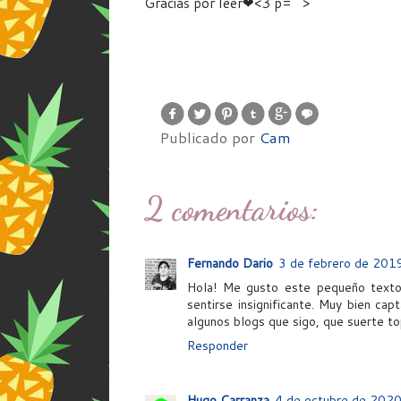
Gracias por leer❤<3 p="">
Publicado por
Cam
2 comentarios:
Fernando Dario
3 de febrero de 2019
Hola! Me gusto este pequeño texto
sentirse insignificante. Muy bien ca
algunos blogs que sigo, que suerte t
Responder
Hugo Carranza
4 de octubre de 2020 